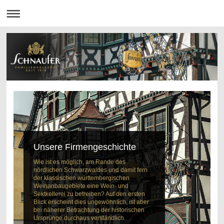
Unsere Firmengeschichte
Wie ist es möglich, am Rande des
nördlichen Schwarzwaldes und damit fern
der klassischen württembergischen
Weinanbaugebiete eine Wein- und
Sektkellerei zu betreiben? Auf den ersten
Blick erscheint dies ungewöhnlich, ist aber
bei näherer Betrachtung der historischen
Ursprünge durchaus verständlich.