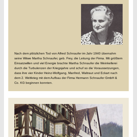
Nach dem plötzlichen Tod von Alfred Schnaufer im Jahr 1940 übernahm
seine Witwe Martha Schnaufer, geb. Frey, die Leitung der Firma. Mit größtem
Einsatzwillen und viel Energie brachte Martha Schnaufer die Weinkellerei
durch die Turbulenzen der Kriegsjahre und schuf so die Voraussetzungen,
dass ihre vier Kinder Heinz-Wolfgang, Manfred, Waltraut und Eckart nach
dem 2. Weltkrieg mit dem Aufbau der Firma Hermann Schnaufer GmbH &
Co. KG beginnen konnten.