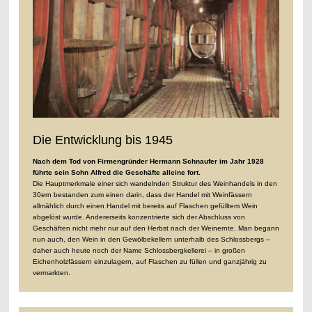
Die Entwicklung bis 1945
Nach dem Tod von Firmengründer Hermann Schnaufer im Jahr 1928
führte sein Sohn Alfred die Geschäfte alleine fort.
Die Hauptmerkmale einer sich wandelnden Struktur des Weinhandels in den
30ern bestanden zum einen darin, dass der Handel mit Weinfässern
allmählich durch einen Handel mit bereits auf Flaschen gefülltem Wein
abgelöst wurde. Andererseits konzentrierte sich der Abschluss von
Geschäften nicht mehr nur auf den Herbst nach der Weinernte. Man begann
nun auch, den Wein in den Gewölbekellern unterhalb des Schlossbergs –
daher auch heute noch der Name Schlossbergkellerei – in großen
Eichenholzfässern einzulagern, auf Flaschen zu füllen und ganzjährig zu
vermarkten.