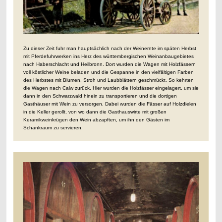
Zu dieser Zeit fuhr man hauptsächlich nach der Weinernte im späten Herbst
mit Pferdefuhrwerken ins Herz des württembergischen Weinanbaugebietes
nach Haberschlacht und Heilbronn. Dort wurden die Wagen mit Holzfässern
voll köstlicher Weine beladen und die Gespanne in den vielfältigen Farben
des Herbstes mit Blumen, Stroh und Laubblättern geschmückt. So kehrten
die Wagen nach Calw zurück. Hier wurden die Holzfässer eingelagert, um sie
dann in den Schwarzwald hinein zu transportieren und die dortigen
Gasthäuser mit Wein zu versorgen. Dabei wurden die Fässer auf Holzdielen
in die Keller gerollt, von wo dann die Gasthauswirte mit großen
Keramikweinkrügen den Wein abzapften, um ihn den Gästen im
Schankraum zu servieren.