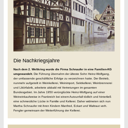
Die Nachkriegsjahre
Nach dem 2. Weltkrieg wurde die Firma Schnaufer in eine Familien-KG
umgewandelt.
Die Führung übernahm der älteste Sohn Heinz-Wolfgang,
der umfassende geschäftliche Erfolge zu verzeichnen hatte. Der Betrieb,
nunmehr aufgeteilt in Weinkellerei, Weinimport, Sektkellerei, Weinbrennerei
und Likörfabrik, arbeitete alsbald mit Vertretungen im gesamten
Bundesgebiet.
Im Jahre 1950 verünglückte Heinz-Wolfgang auf einer
Weineinkaufsreise in Frankreich bei einem Autounfall tödlich und hinterließ
eine schmerzliche Lücke in Familie und Kellerei. Daher widmeten sich nun
Martha Schnaufer mit ihren Kindern Manfred, Eckart und Waltraut verh.
Fengler gemeinsam der Weiterführung der Kellerei.